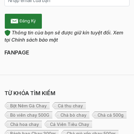
Đăng Ký
Thông tin của bạn sẽ được giữ kín tuyệt đối. Xem
tại
Chính sách bảo mật
FANPAGE
TỪ KHÓA TÌM KIẾM
Bột Nêm Gà Chay
Cá thu chay
Bò viên chay 500G
Chả bò chay
Chả cá 500g
Chả hoa chay
Cá Viên Tiêu Chay
Bánh bao Chay 300gr
Chả giò xốp chay 500gr