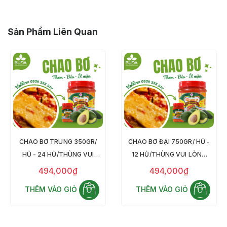
Sản Phẩm Liên Quan
CHAO BƠ TRUNG 350GR/
CHAO BƠ ĐẠI 750GR/ HỦ -
HỦ - 24 HỦ/THÙNG VUI
12 HỦ/THÙNG VUI LÒNG
LÒNG LIÊN HỆ HOTLINE
LIÊN HỆ HOTLINE
494,000₫
494,000₫
0938.355.977 ĐỂ CÓ GIÁ
0938.355.977 ĐỂ CÓ GIÁ
THÊM VÀO GIỎ
THÊM VÀO GIỎ
TỐT NHẤT CHO SỈ, LẺ
TỐT NHẤT CHO SỈ, LẺ