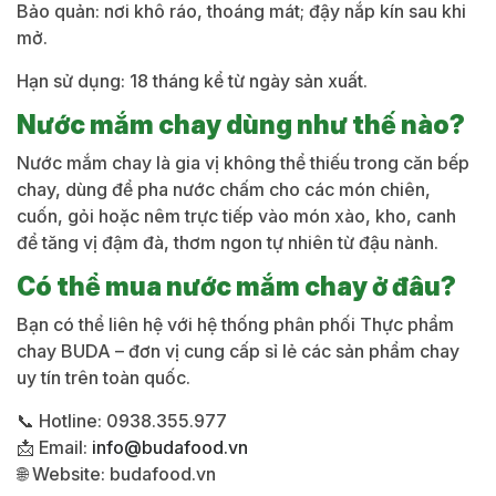
Bảo quản: nơi khô
ráo, thoáng mát; đậy nắp
kín sau khi
mở.
Hạn sử
dụng:
18 tháng kể
từ ngày sản xuất.
Nước mắm chay dùng như thế nào?
Nướ
c mắm chay là gia vị không thể thiếu
trong căn bếp
chay, dùng để pha
nước chấm cho các món chiên,
cuốn, gỏi hoặc nêm trực tiếp
vào món xào, kho, canh
để
tăng vị đậm đà, thơm ngon
tự nhiên từ đậu nành.
Có thể mua nước mắm chay ở đâu?
Bạn
có thể liên hệ với hệ thống phân
phối Thực phẩm
chay BUDA
– đơn vị cung cấp
sỉ lẻ các sản phẩm
chay
uy tín trên toàn
quốc.
📞 Hotline:
0938.355.977
📩 Email:
info@budafood.vn
🌐 Website:
budafood.vn