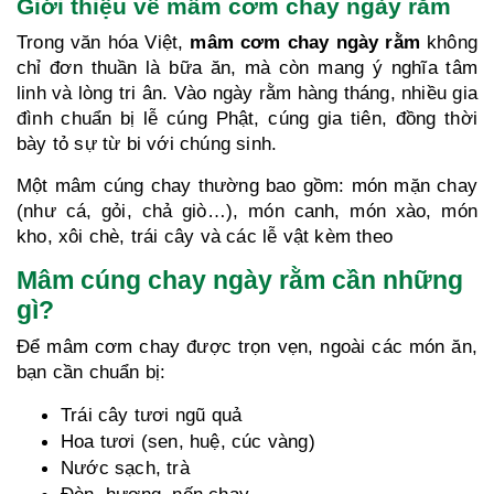
Giới thiệu về mâm cơm chay ngày rằm
Trong văn hóa Việt,
mâm cơm chay ngày rằm
không
chỉ đơn thuần là bữa ăn, mà còn mang ý nghĩa tâm
linh và lòng tri ân. Vào ngày rằm hàng tháng, nhiều gia
đình chuẩn bị lễ cúng Phật, cúng gia tiên, đồng thời
bày tỏ sự từ bi với chúng sinh.
Một mâm cúng chay thường bao gồm: món mặn chay
(như cá, gỏi, chả giò…), món canh, món xào, món
kho, xôi chè, trái cây và các lễ vật kèm theo
Mâm cúng chay ngày rằm cần những
gì?
Để mâm cơm chay được trọn vẹn, ngoài các món ăn,
bạn cần chuẩn bị:
Trái cây tươi ngũ quả
Hoa tươi (sen, huệ, cúc vàng)
Nước sạch, trà
Đèn, hương, nến chay