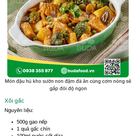
Món đậu hủ kho sườn non đậm đà ăn cùng cơm nóng sẽ
gấp đôi độ ngon
Xôi gấc
Nguyên liệu:
500g gạo nếp
1 quả gấc chín
100ml nước cốt dừa