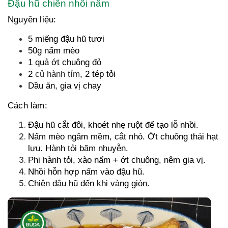
Đậu hũ chiên nhồi nấm
Nguyên liệu:
5 miếng đậu hũ tươi
50g nấm mèo
1 quả ớt chuông đỏ
2
củ hành tím
, 2 tép tỏi
Dầu ăn, gia vị chay
Cách làm:
Đậu hũ cắt đôi, khoét nhẹ ruột để tạo lỗ nhồi.
Nấm mèo ngâm mềm, cắt nhỏ. Ớt chuông thái hạt
lựu. Hành tỏi băm nhuyễn.
Phi hành tỏi, xào nấm + ớt chuông, nêm gia vị.
Nhồi hỗn hợp nấm vào đậu hũ.
Chiên đậu hũ đến khi vàng giòn.